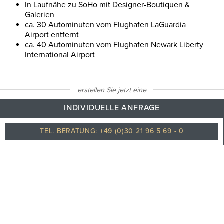
In Laufnähe zu
SoHo
mit Designer-Boutiquen &
Galerien
ca. 30 Autominuten vom Flughafen
LaGuardia
Airport
entfernt
ca. 40 Autominuten vom Flughafen
Newark Liberty
International Airport
erstellen Sie jetzt eine
25
°C
INDIVIDUELLE ANFRAGE
TEL. BERATUNG: +49 (0)30 21 96 5 69 - 0
Leicht bewölkt