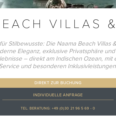
EACH VILLAS 
für Stilbewusste: Die Naama Beach Villas &
erne Eleganz, exklusive Privatsphäre und 
rlebnisse – direkt am Indischen Ozean, mit 
Service und besonderen Inklusivleistungen
DIREKT ZUR BUCHUNG
INDIVIDUELLE ANFRAGE
TEL. BERATUNG: +49 (0)30 21 96 5 69 - 0