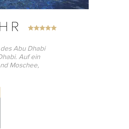
AHR
d des Abu Dhabi
Dhabi. Auf ein
rand Moschee,