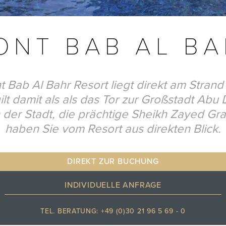
ONT BAB AL B
t Bab Al Bahr Resort liegt direkt am Stran
lt damit als als das Tor zur Großstadt Abu 
der Stadt, die prächtige Sheikh Zayed G
haben Sie vom Resort aus direkten Blick.
DIREKT ZUR BUCHUNG
INDIVIDUELLE ANFRAGE
TEL. BERATUNG: +49 (0)30 21 96 5 69 - 0