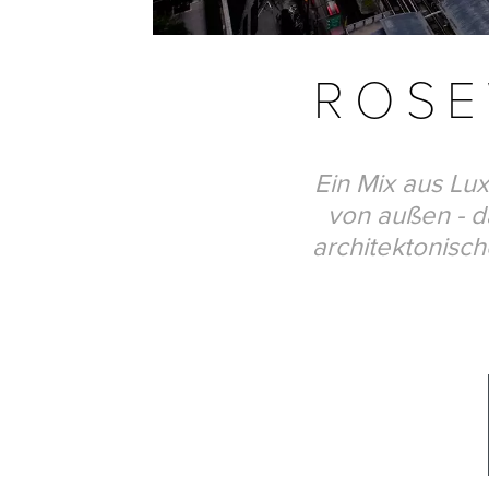
ROS
Ein Mix aus Lux
von außen - d
architektonisc