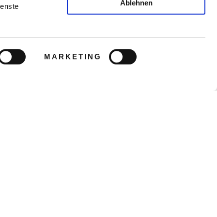
Ablehnen
ienste
MARKETING
8
°C