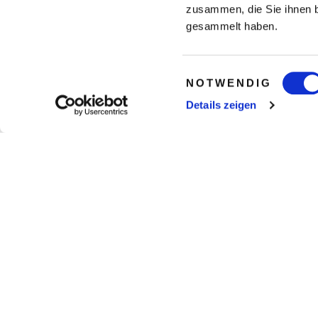
zusammen, die Sie ihnen b
gesammelt haben.
Einwilligungsauswahl
NOTWENDIG
Details zeigen
gesamte Weltkarte anzeigen
im zentralem Botschafts- und gehoben
Lumphini (Khet Pathum Wan) gelegen
Ca. 25 Autofahrt-Minuten vom Flughaf