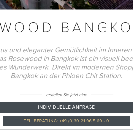
EWOOD BANGK
us und eleganter Gemütlichkeit im Inneren 
as Rosewood in Bangkok ist ein visuell be
hes Wunderwerk. Direkt im modernen Shopp
Bangkok an der Phloen Chit Station.
erstellen Sie jetzt eine
INDIVIDUELLE ANFRAGE
TEL. BERATUNG: +49 (0)30 21 96 5 69 - 0