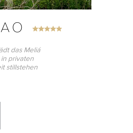
HAO
ädt das Meliá
in privaten
t stillstehen