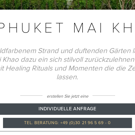
 PHUKET MAI K
dfarbenem Strand und duftenden Gärten l
 Khao dazu ein sich stilvoll zurückzulehnen 
it Healing Rituals und Momenten die die Zei
lassen.
erstellen Sie jetzt eine
INDIVIDUELLE ANFRAGE
TEL. BERATUNG: +49 (0)30 21 96 5 69 - 0