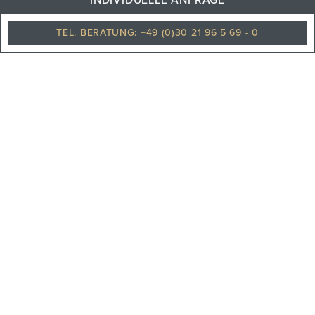
INDIVIDUELLE ANFRAGE
Klarer himmel
TEL. BERATUNG: +49 (0)30 21 96 5 69 - 0
PHILOSOPHIE
TEAM
KARRIERE
UNSERE PARTNER
REISEVERSICHERUNGEN
UNSERE NEWS