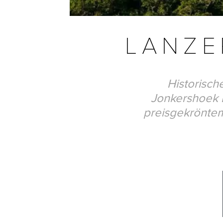
LANZE
Historisch
Jonkershoek 
preisgekröntem