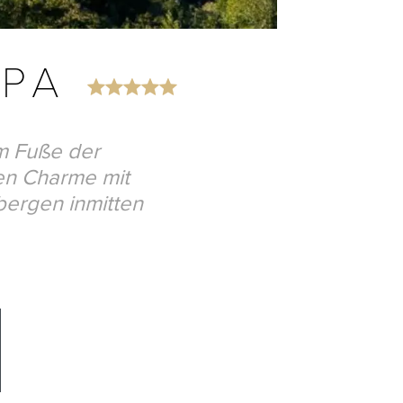
SPA
am Fuße der
en Charme mit
bergen inmitten