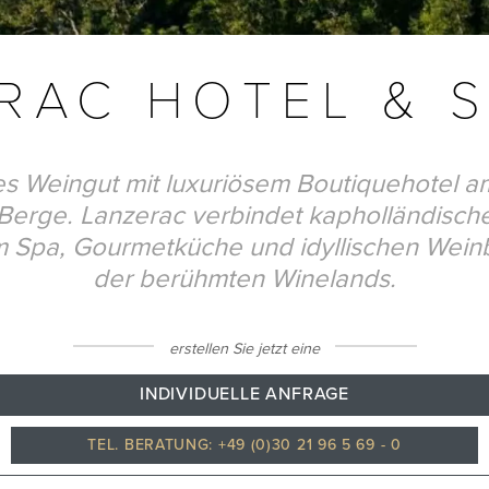
RAC HOTEL & 
es Weingut mit luxuriösem Boutiquehotel 
Berge. Lanzerac verbindet kapholländisch
 Spa, Gourmetküche und idyllischen Wein
der berühmten Winelands.
erstellen Sie jetzt eine
INDIVIDUELLE ANFRAGE
TEL. BERATUNG: +49 (0)30 21 96 5 69 - 0