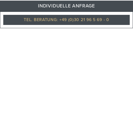
INDIVIDUELLE ANFRAGE
Klarer himmel
TEL. BERATUNG: +49 (0)30 21 96 5 69 - 0
PHILOSOPHIE
TEAM
KARRIERE
UNSERE PARTNER
REISEVERSICHERUNGEN
UNSERE NEWS