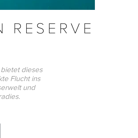
N RESERVE
bietet dieses
te Flucht ins
serwelt und
radies.