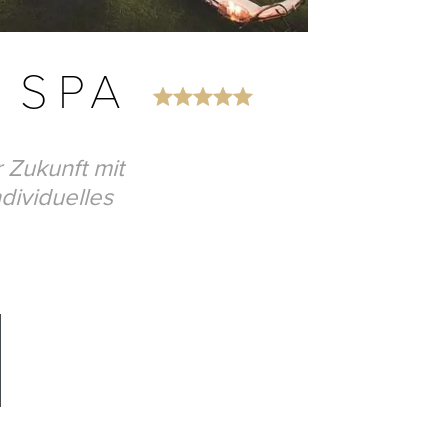
& SPA
 Zukunft mit
dividuelles