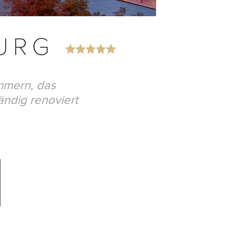
BURG
immern, das
ändig renoviert