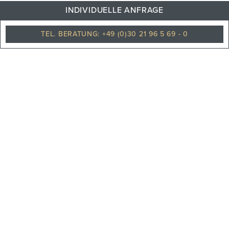
INDIVIDUELLE ANFRAGE
Leicht bewölkt
TEL. BERATUNG: +49 (0)30 21 96 5 69 - 0
PHILOSOPHIE
TEAM
KARRIERE
UNSERE PARTNER
REISEVERSICHERUNGEN
UNSERE NEWS