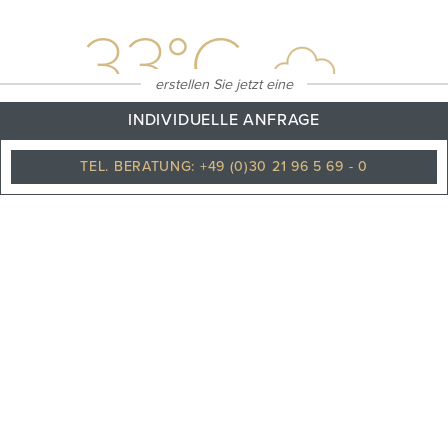
33
°C
erstellen Sie jetzt eine
INDIVIDUELLE ANFRAGE
TEL. BERATUNG: +49 (0)30 21 96 5 69 - 0
Bewölkt