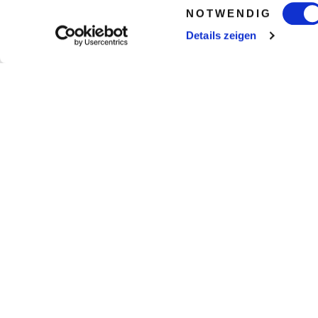
Einwilligungsauswahl
NOTWENDIG
Details zeigen
gesamte Weltkarte anzeigen
Maroma, A Belmond Hotel, liegt an der Rivi
Strand und umgeben von tropischem Dsc
Flughafen Cancún ist etwa 30 Minuten 