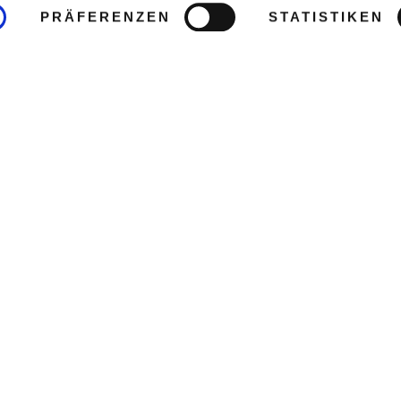
PRÄFERENZEN
STATISTIKEN
2
era Maya in Mexiko, direkt am
hungel. Der internationale
entfernt, Playa del Carmen