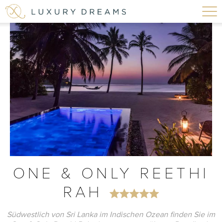
ONE & ONLY REETHI
RAH
Südwestlich von Sri Lanka im Indischen Ozean finden Sie im