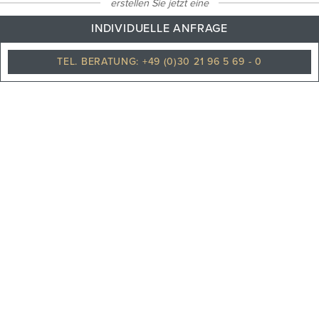
erstellen Sie jetzt eine
INDIVIDUELLE ANFRAGE
Leicht regnerisch
TEL. BERATUNG: +49 (0)30 21 96 5 69 - 0
PHILOSOPHIE
TEAM
KARRIERE
UNSERE PARTNER
REISEVERSICHERUNGEN