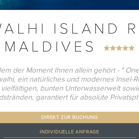
ALHI ISLAND 
MALDIVES
 dem der Moment Ihnen allein gehört - " One
alhi, ein natürliches und modernes Insel-R
 vielfältigen, bunten Unterwasserwelt sow
stränden, garantiert für absolute Privatsp
DIREKT ZUR BUCHUNG
INDIVIDUELLE ANFRAGE