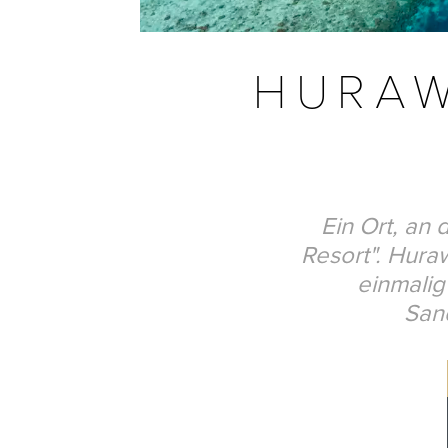
HURAW
Ein Ort, an
Resort". Huraw
einmalig
Sand