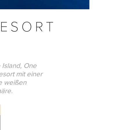
RESORT
 Island, One
esort mit einer
ie weißen
häre.