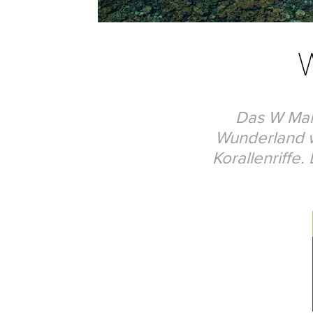
Das W Mald
Wunderland w
Korallenriffe.