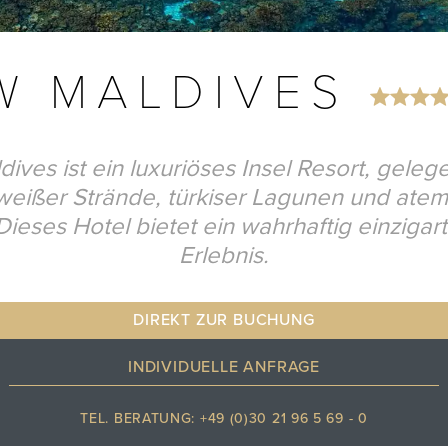
W MALDIVES
ives ist ein luxuriöses Insel Resort, geleg
eißer Strände, türkiser Lagunen und at
 Dieses Hotel bietet ein wahrhaftig einzigart
Erlebnis.
DIREKT ZUR BUCHUNG
INDIVIDUELLE ANFRAGE
TEL. BERATUNG: +49 (0)30 21 96 5 69 - 0