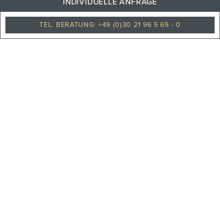
INDIVIDUELLE ANFRAGE
Klarer himmel
TEL. BERATUNG: +49 (0)30 21 96 5 69 - 0
PHILOSOPHIE
TEAM
KARRIERE
UNSERE PARTNER
REISEVERSICHERUNGEN
UNSERE NEWS