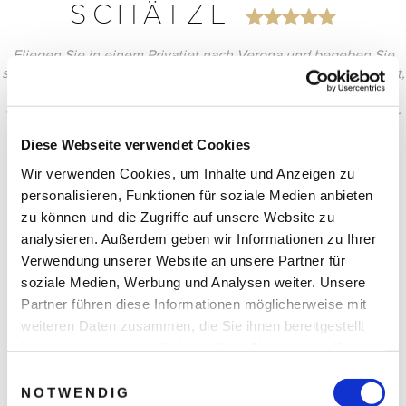
SCHÄTZE
Fliegen Sie in einem Privatjet nach Verona und begeben Sie
sich auf die Spur einer der ältesten Liebesgeschichten der Welt,
die von Romeo & Julia. Ein Weekend voller Highlights wie z.B.
der Besuch einer Oper in der Arena di Verona (Aida, Nabucco).
Diese Webseite verwendet Cookies
Wir verwenden Cookies, um Inhalte und Anzeigen zu
personalisieren, Funktionen für soziale Medien anbieten
zu können und die Zugriffe auf unsere Website zu
analysieren. Außerdem geben wir Informationen zu Ihrer
Verwendung unserer Website an unsere Partner für
soziale Medien, Werbung und Analysen weiter. Unsere
Partner führen diese Informationen möglicherweise mit
weiteren Daten zusammen, die Sie ihnen bereitgestellt
haben oder die sie im Rahmen Ihrer Nutzung der Dienste
gesammelt haben.
Einwilligungsauswahl
NOTWENDIG