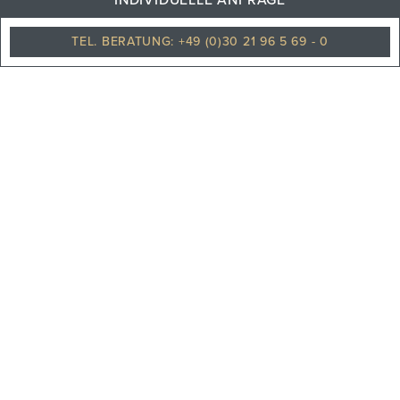
INDIVIDUELLE ANFRAGE
Leicht regnerisch
TEL. BERATUNG: +49 (0)30 21 96 5 69 - 0
PHILOSOPHIE
TEAM
KARRIERE
UNSERE PARTNER
REISEVERSICHERUNGEN
UNSERE NEWS