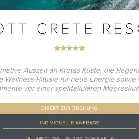
OTT CRETE RES
rmative Auszeit an Kretas Küste, die Regen
 Wellness-Rituale für neue Energie sowie 
mente vor einer spektakulären Meereskulis
DIREKT ZUR BUCHUNG
INDIVIDUELLE ANFRAGE
TEL. BERATUNG: +49 (0)30 21 96 5 69 - 0