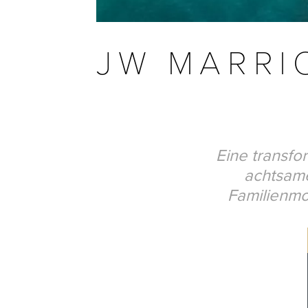
JW MARRI
Eine transfo
achtsame
Familienmo