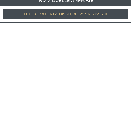
INDIVIDUELLE ANFRAGE
Klarer himmel
TEL. BERATUNG: +49 (0)30 21 96 5 69 - 0
PHILOSOPHIE
TEAM
KARRIERE
UNSERE PARTNER
REISEVERSICHERUNGEN
UNSERE NEWS