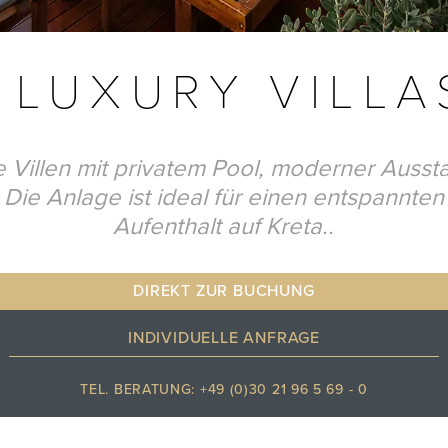
 LUXURY VILL
 Villen mit privatem Pool, moderner Aussta
 Die Anlage ist ideal für einen entspannten 
Aufenthalt auf Kreta..
DIREKT ZUR BUCHUNG
INDIVIDUELLE ANFRAGE
TEL. BERATUNG: +49 (0)30 21 96 5 69 - 0