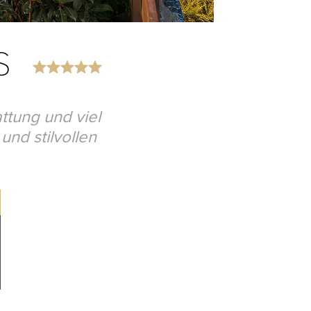
AS
ttung und viel
und stilvollen