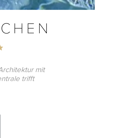
NCHEN
rchitektur mit
rale trifft
.