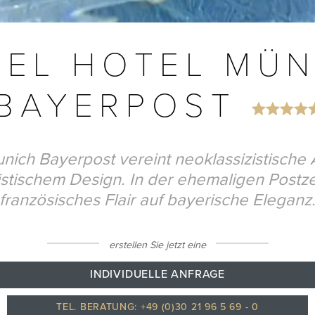
TEL HOTEL MÜ
BAYERPOST
unich Bayerpost vereint neoklassizistische A
stischem Design. In der ehemaligen Postzent
französisches Flair auf bayerische Eleganz
erstellen Sie jetzt eine
INDIVIDUELLE ANFRAGE
TEL. BERATUNG: +49 (0)30 21 96 5 69 - 0