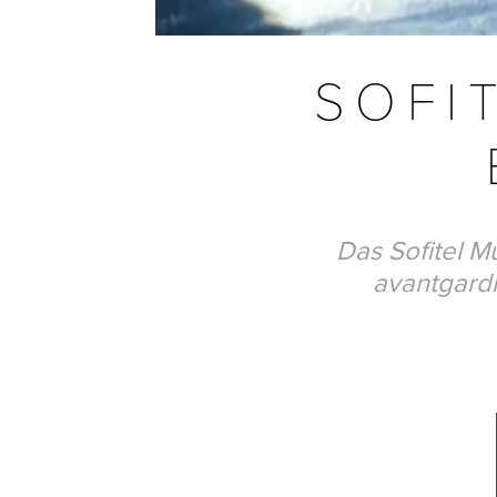
SOFI
Das Sofitel M
avantgardi