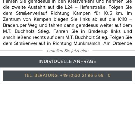
Fahren Sie geradeaus in den Kreisverkehr und nehmen Sie
die zweite Ausfahrt auf die L24 – Hafenstraße. Folgen Sie
dem Straßenverlauf Richtung Kampen für 10,5 km. Im
Zentrum von Kampen biegen Sie links ab auf die K118 –
Braderuper Weg und fahren dann geradeaus weiter auf dem
M.T. Buchholz Stieg. Fahren Sie in Braderup links und
anschließend rechts auf dem M.T. Buchholz Stieg. Folgen Sie
dem Straßenverlauf in Richtung Munkmarsch. Am Ortsende
von Munkmarsch biegen Sie nach links in die Munkmarscher
erstellen Sie jetzt eine
Chaussee und folgen dieser bis nach Keitum. Nehmen Sie im
INDIVIDUELLE ANFRAGE
Kreisverkehr die vierte Ausfahrt auf den Pröstwai. Am Ende
der Straße biegen Sie rechts ab auf Alter Kirchenweg, dem
Sie nun ca. 560 m folgen. Anschließend biegen Sie links auf
TEL. BERATUNG: +49 (0)30 21 96 5 69 - 0
Melnwai, dann sofort rechts auf Am Tipkenhoog ab. Nach ca.
450 m liegt das Hotel auf der rechten Seite.
Vom Flughafen in Westerland:
Biegen Sie an der Ausfahrt des Flughafengeländes direkt
links ab auf Zum Fliegerhorst. Folgen Sie der Straße durch
das Gewerbegebiet Tinnum bis zur großen Kreuzung und
biegen Sie hier links ab auf die Keitumer Landstraße. Biegen
Sie nach etwa 2 km links ab nach Keitum. Nehmen Sie im