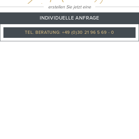
erstellen Sie jetzt eine
INDIVIDUELLE ANFRAGE
Klarer himmel
TEL. BERATUNG: +49 (0)30 21 96 5 69 - 0
PHILOSOPHIE
TEAM
KARRIERE