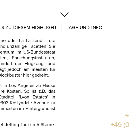
S ZU DIESEM HIGHLIGHT
LAGE UND INFO
hine oder La La Land – die
und unzählige Facetten.
Sie
szentrum im US-Bundesstaat
en, Forschungsinstituten,
andort der Flugzeug- und
lägt jedoch am meisten für
lockbuster hier gedreht.
ist in Los Angeles zu Hause
e Kosten. So ist z.B. das
adtteil "Lyon Estates" in
 9303 Roslyndale Avenue zu
mmasten im Hintergrund ist
Pe
+49 (0
et-Jetting-Tour im 5-Sterne-