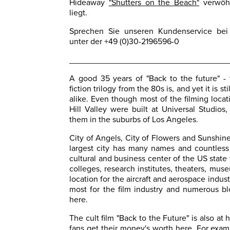
Hideaway
"Shutters on the Beach"
verwöhn
liegt.
Sprechen Sie unseren Kundenservice bei 
unter der +49 (0)30-2196596-0
__________________________________
A good 35 years of "Back to the future" - 
fiction trilogy from the 80s is, and yet it is 
alike. Even though most of the filming locati
Hill Valley were built at Universal Studios,
them in the suburbs of Los Angeles.
City of Angels, City of Flowers and Sunshine 
largest city has many names and countless 
cultural and business center of the US state
colleges, research institutes, theaters, mus
location for the aircraft and aerospace industr
most for the film industry and numerous b
here.
The cult film "Back to the Future" is also at
fans get their money's worth here. For exa