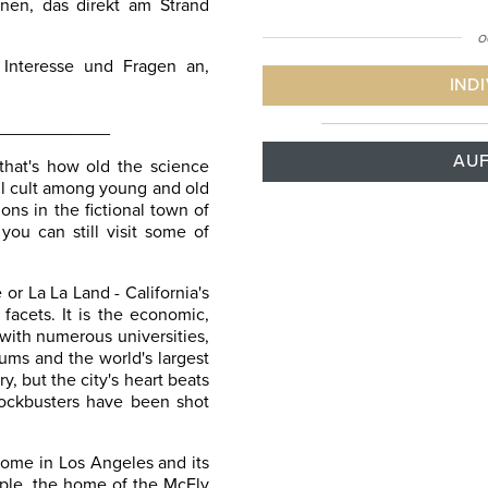
en, das direkt am Strand
o
Interesse und Fragen an,
IND
____________
AUF
that's how old the science
still cult among young and old
ons in the fictional town of
 you can still visit some of
or La La Land - California's
facets. It is the economic,
 with numerous universities,
eums and the world's largest
y, but the city's heart beats
lockbusters have been shot
 home in Los Angeles and its
mple, the home of the McFly