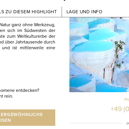
S ZU DIESEM HIGHLIGHT
LAGE UND INFO
 Natur ganz ohne Werkzeug,
nden sich im Südwesten der
ute zum Weltkulturerbe der
d über Jahrtausende durch
 und ist mittlerweile eine
änomene entdecken?
t rein.
Pe
+49 (0
ERGEWÖHNLICHE S
SEN
o