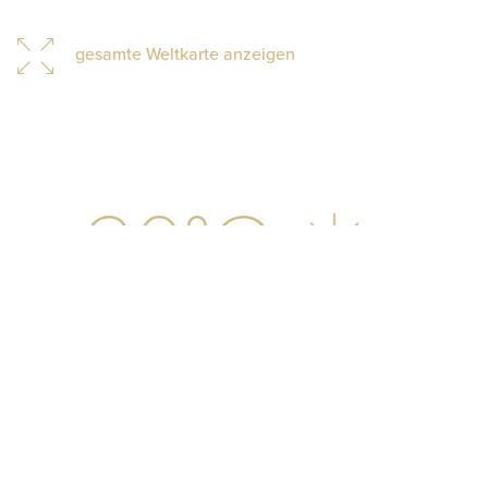
gesamte Weltkarte anzeigen
30
°C
Klarer himmel
PASSENDE HOTELS ZU