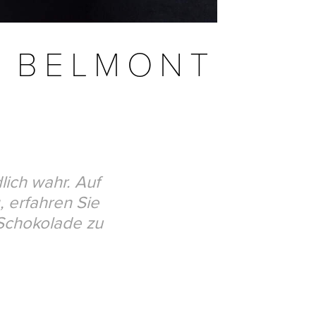
 BELMONT
ich wahr. Auf
, erfahren Sie
-Schokolade zu