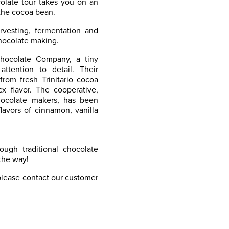
olate tour takes you on an
 the cocoa bean.
arvesting, fermentation and
chocolate making.
Chocolate Company, a tiny
attention to detail. Their
from fresh Trinitario cocoa
 flavor. The cooperative,
ocolate makers, has been
flavors of cinnamon, vanilla
ugh traditional chocolate
the way!
 please contact our customer