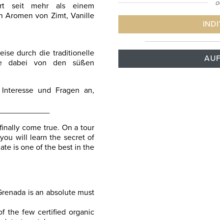
o
iert seit mehr als einem
n Aromen von Zimt, Vanille
IND
se durch die traditionelle
AUF
Sie dabei von den süßen
Interesse und Fragen an,
____________
inally come true. On a tour
you will learn the secret of
ate is one of the best in the
Grenada is an absolute must
of the few certified organic