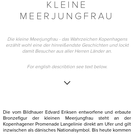
KLEINE
MEERJUNGFRAU
Die kleine Meerjungfrau - das Wahrzeichen Kopenhagens
erzählt wohl eine der hinreißendste Geschichten und lockt
damit Besucher aus aller Herren Länder an.
For english describtion see text below.
Die vom Bildhauer Edvard Eriksen entworfene und erbaute
Bronzefigur der kleinen Meerjungfrau steht an der
Kopenhagener Promenade Langelinie direkt am Ufer und gilt
inzwischen als dänisches Nationalsymbol. Bis heute kommen