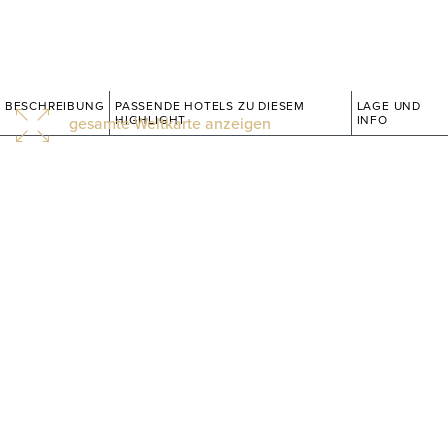
BESCHREIBUNG
PASSENDE HOTELS ZU DIESEM
LAGE UND
HIGHLIGHT
INFO
gesamte Weltkarte anzeigen
21
°C
Stark bewölkt