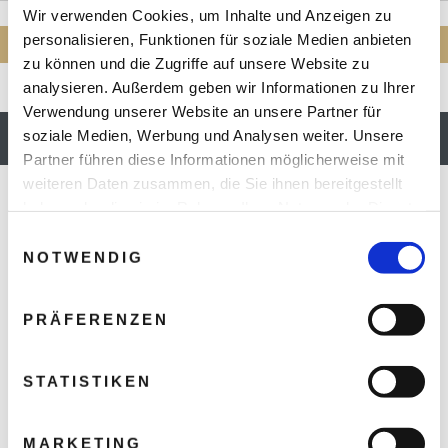
oder erstellen Sie eine
Wir verwenden Cookies, um Inhalte und Anzeigen zu
personalisieren, Funktionen für soziale Medien anbieten
INDIVIDUELLE ANFRAGE
zu können und die Zugriffe auf unsere Website zu
analysieren. Außerdem geben wir Informationen zu Ihrer
Verwendung unserer Website an unsere Partner für
soziale Medien, Werbung und Analysen weiter. Unsere
AUF DIE WUNSCHLISTE
Partner führen diese Informationen möglicherweise mit
weiteren Daten zusammen, die Sie ihnen bereitgestellt
haben oder die sie im Rahmen Ihrer Nutzung der Dienste
LAGE & INFO
gesammelt haben.
Einwilligungsauswahl
NOTWENDIG
PRÄFERENZEN
STATISTIKEN
MARKETING