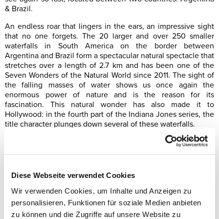
& Brazil.
An endless roar that lingers in the ears, an impressive sight
that no one forgets. The 20 larger and over 250 smaller
waterfalls in South America on the border between
Argentina and Brazil form a spectacular natural spectacle that
stretches over a length of 2.7 km and has been one of the
Seven Wonders of the Natural World since 2011. The sight of
the falling masses of water shows us once again the
enormous power of nature and is the reason for its
fascination. This natural wonder has also made it to
Hollywood: in the fourth part of the Indiana Jones series, the
title character plunges down several of these waterfalls.
Would you like to discover more natural wonders and
phenomena?
Take a look at our natural wonders report.
Diese Webseite verwendet Cookies
If you are interested or have any questions, please contact
our customer service on +49 (0)30-2196596-0.
Wir verwenden Cookies, um Inhalte und Anzeigen zu
personalisieren, Funktionen für soziale Medien anbieten
zu können und die Zugriffe auf unsere Website zu