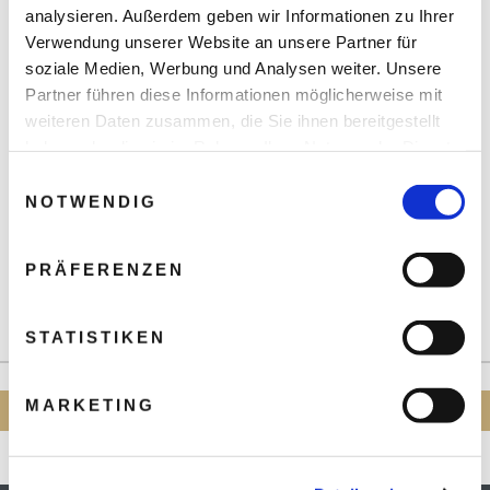
analysieren. Außerdem geben wir Informationen zu Ihrer
Verwendung unserer Website an unsere Partner für
soziale Medien, Werbung und Analysen weiter. Unsere
Partner führen diese Informationen möglicherweise mit
weiteren Daten zusammen, die Sie ihnen bereitgestellt
haben oder die sie im Rahmen Ihrer Nutzung der Dienste
gesammelt haben.
Einwilligungsauswahl
NOTWENDIG
PRÄFERENZEN
Persönliche Beratung:
+49 (0)30 21 96 5 69 - 0
STATISTIKEN
oder erstellen Sie eine
MARKETING
INDIVIDUELLE ANFRAGE