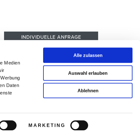
INDIVIDUELLE ANFRAGE
Zur Hotelbeschreibung
Alle zulassen
le Medien
ir
Auswahl erlauben
, Werbung
ren Daten
Ablehnen
ienste
IMPRESSUM
ARB
MARKETING
DATENSCHUTZ
TRAVEL AGENCY PROGRAMM