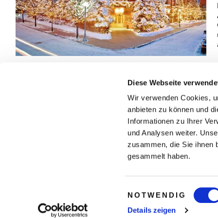
Diese Webseite verwende
Wir verwenden Cookies, um
anbieten zu können und di
*) Die angebotenen Preise/Zimmerkategorien gelten je nach
Informationen zu Ihrer Ve
und Analysen weiter. Unse
zusammen, die Sie ihnen b
gesammelt haben.
PHILOSOPHIE
TEAM
Einwilligungsauswahl
NOTWENDIG
KARRIERE
UNSERE PARTNER
Details zeigen