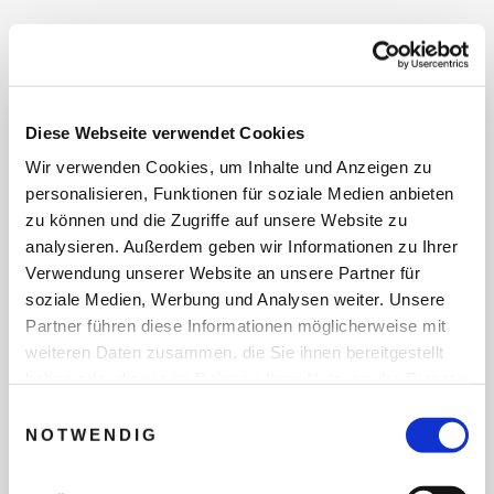
INDIVIDUELLE ANFRAGE
Zur Hotelbeschreibung
Diese Webseite verwendet Cookies
Auf die Wunschliste
Wir verwenden Cookies, um Inhalte und Anzeigen zu
personalisieren, Funktionen für soziale Medien anbieten
zu können und die Zugriffe auf unsere Website zu
analysieren. Außerdem geben wir Informationen zu Ihrer
LUXURY DREAMS EMPFEHLUNG
Verwendung unserer Website an unsere Partner für
soziale Medien, Werbung und Analysen weiter. Unsere
Partner führen diese Informationen möglicherweise mit
weiteren Daten zusammen, die Sie ihnen bereitgestellt
haben oder die sie im Rahmen Ihrer Nutzung der Dienste
gesammelt haben.
Einwilligungsauswahl
NOTWENDIG