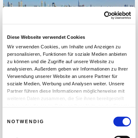
Diese Webseite verwendet Cookies
Wir verwenden Cookies, um Inhalte und Anzeigen zu
Crowne Plaza Dubai Jumeirah
personalisieren, Funktionen für soziale Medien anbieten
zu können und die Zugriffe auf unsere Website zu
analysieren. Außerdem geben wir Informationen zu Ihrer
DUBAI CITY, DUBAI
Verwendung unserer Website an unsere Partner für
soziale Medien, Werbung und Analysen weiter. Unsere
Urbaner Rückzugsort zwischen glitzernder Skyline und
Partner führen diese Informationen möglicherweise mit
orientalischem Flair – hier trifft kosmopolitisches
Lebensgefühl auf zeitlose Eleganz im Herzen von Dubai
weiteren Daten zusammen, die Sie ihnen bereitgestellt
haben oder die sie im Rahmen Ihrer Nutzung der Dienste
gesammelt haben.
Einwilligungsauswahl
Nur wenige Gehminuten vom Hotel entfernt
NOTWENDIG
tauchen Sie im futuristisch gestalteten Etihad
Museum tief in die Gründungsgeschichte der
i
Vereinigten Arabischen Emirate ein – ein