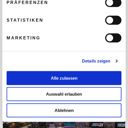
PRÄFERENZEN
kulturelles Highlight, das authentische Einblicke
in Dubais historische Identität bietet.
STATISTIKEN
WEITER ZUR BUCHUNG
MARKETING
Zur Hotelbeschreibung
Auf die Wunschliste
Details zeigen
Alle zulassen
Auswahl erlauben
Ablehnen