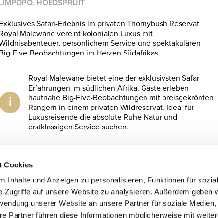
LIMPOPO, HOEDSPRUIT
Exklusives Safari-Erlebnis im privaten Thornybush Reservat:
Royal Malewane vereint kolonialen Luxus mit
Wildnisabenteuer, persönlichem Service und spektakulären
Big-Five-Beobachtungen im Herzen Südafrikas.
Royal Malewane bietet eine der exklusivsten Safari-
Erfahrungen im südlichen Afrika. Gäste erleben
hautnahe Big-Five-Beobachtungen mit preisgekrönten
i
Rangern in einem privaten Wildreservat. Ideal für
Luxusreisende die absolute Ruhe Natur und
erstklassigen Service suchen.
Auf die Wunschliste
t Cookies
 Inhalte und Anzeigen zu personalisieren, Funktionen für sozia
e Zugriffe auf unsere Website zu analysieren. Außerdem geben w
 Verfügbarkeit.
rwendung unserer Website an unsere Partner für soziale Medien
re Partner führen diese Informationen möglicherweise mit weite