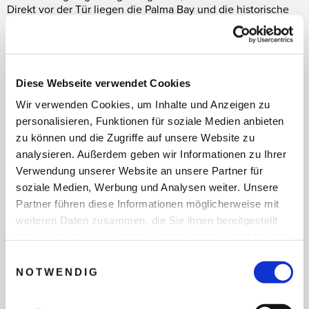
Direkt vor der Tür liegen die Palma Bay und die historische
Stadtmauer, die seit Jahrhunderten besteht.
Das Leading of the World Hotel "Es Princep" ist
Diese Webseite verwendet Cookies
nach dem Prinzen benannt, der den Bau der
Stadtmauer im 15. Jahrhundert beaufsichtigte. Es
Wir verwenden Cookies, um Inhalte und Anzeigen zu
befindet sich im Herzen von Palma de Mallorca,
personalisieren, Funktionen für soziale Medien anbieten
nur unweit der Kathedrale, direkt an der alten
zu können und die Zugriffe auf unsere Website zu
Stadtmauer. Durch die zentrale Lage erreichen Sie
auch dem Hafen und die Platja de Palma in nur
analysieren. Außerdem geben wir Informationen zu Ihrer
wenigen Minuten.
Verwendung unserer Website an unsere Partner für
i
soziale Medien, Werbung und Analysen weiter. Unsere
SPECIAL OFFER:
PREISVORTEIL VON BIS ZU
Partner führen diese Informationen möglicherweise mit
10% -
ab 2.299,00 € p.P. / 7 Nächte vor Ort /
Reisetermine: ab sofort bis 30. Oktober 2026, z.B.
weiteren Daten zusammen, die Sie ihnen bereitgestellt
am 10. - 17. Juni 2026 ab
haben oder die sie im Rahmen Ihrer Nutzung der Dienste
Frankfurt/Main. Inklusive Flüge in der Economy
gesammelt haben.
Einwilligungsauswahl
Class (Business Class zubuchbar), private
NOTWENDIG
Flughafen Transfers vor Ort, Frühstück &
Programm mit zahlreichen Benefits & Experiences,
VIP Status vor Ort, WLAN Internetzugang uvm.