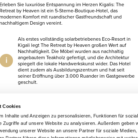
Erleben Sie luxuriöse Entspannung im Herzen Kigalis: The
Retreat by Heaven ist ein 5-Sterne-Boutique-Hotel, das
modernen Komfort mit ruandischer Gastfreundschaft und
nachhaltigem Design vereint.
Als erstes vollständig solarbetriebenes Eco-Resort in
Kigali legt The Retreat by Heaven großen Wert auf
Nachhaltigkeit. Die Möbel wurden aus nachhaltig
angebautem Teakholz gefertigt, und die Architektur
i
spiegelt die lokale Handwerkskunst wider. Das Hotel
dient zudem als Ausbildungszentrum und hat seit
seiner Eröffnung über 3.000 Ruander im Gastgewerbe
geschult.
Auf die Wunschliste
t Cookies
 Inhalte und Anzeigen zu personalisieren, Funktionen für sozia
e Zugriffe auf unsere Website zu analysieren. Außerdem geben w
 Verfügbarkeit.
rwendung unserer Website an unsere Partner für soziale Medien
re Partner führen diese Informationen möglicherweise mit weite