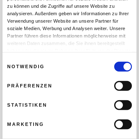
zu können und die Zugriffe auf unsere Website zu
analysieren. Außerdem geben wir Informationen zu Ihrer
Verwendung unserer Website an unsere Partner für
soziale Medien, Werbung und Analysen weiter. Unsere
Partner führen diese Informationen möglicherweise mit
weiteren Daten zusammen, die Sie ihnen bereitgestellt
haben oder die sie im Rahmen Ihrer Nutzung der Dienste
gesammelt haben.
Einwilligungsauswahl
NOTWENDIG
Six Senses Kyoto
PRÄFERENZEN
HIGASHIYAMA WARD, KYOTO
Das Haus versteht sich als zeitgenössische Interpretation
STATISTIKEN
eines Zen-Klostergartens, in dem biophiles Design und
japanische Handwerkskunst eine harmonische Einheit
bilden. Die Identität ist geprägt von einer tiefen Verbindung
MARKETING
zur Natur und Kyoto.