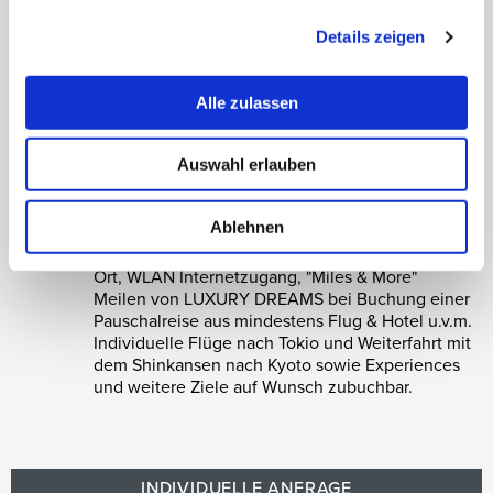
Details zeigen
Das Resort integriert eine eigene Alchemy Bar, in
der Sie handgefertigte Pflegeprodukte aus lokalen
Kräutern und Blüten der Saison selbst herstellen.
Alle zulassen
SPECIAL OFFER:
3 Nächte bleiben = 2 Nächte
zahlen /
ab 1.050,00 € p.P. / 3 Nächte vor Ort
Auswahl erlauben
/
Reisetermine: ab sofort, z.B. 25. - 28. September
2026
i
Inklusive tägliches Frühstück für zwei Personen
Ablehnen
pro Zimmer, Early Check-In / Late Check-Out
(nach Verfügbarkeit vor Ort), VIP-Status vor
Ort, WLAN Internetzugang, "Miles & More"
Meilen von LUXURY DREAMS bei Buchung einer
Pauschalreise aus mindestens Flug & Hotel u.v.m.
Individuelle Flüge nach Tokio und Weiterfahrt mit
dem Shinkansen nach Kyoto sowie Experiences
und weitere Ziele auf Wunsch zubuchbar.
INDIVIDUELLE ANFRAGE