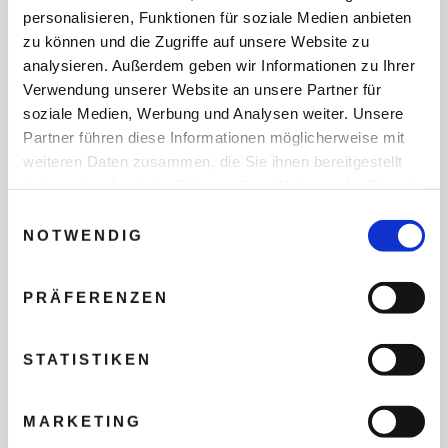
personalisieren, Funktionen für soziale Medien anbieten
zu können und die Zugriffe auf unsere Website zu
Halo Igloos Arctic Boutique
analysieren. Außerdem geben wir Informationen zu Ihrer
Verwendung unserer Website an unsere Partner für
Collection
soziale Medien, Werbung und Analysen weiter. Unsere
Partner führen diese Informationen möglicherweise mit
LAPPLAND, ROVANIEMI
weiteren Daten zusammen, die Sie ihnen bereitgestellt
haben oder die sie im Rahmen Ihrer Nutzung der Dienste
Fallen Sie unter dem Sternenzelt Lapplands in den Schlaf:
Das Halo Igloos Resort empfängt Sie mit beheizten Glasiglus
gesammelt haben.
Einwilligungsauswahl
und privater Sauna. Der freie Blick in den Nachthimmel
NOTWENDIG
machen jede Nacht zu einem Polarlicht-Erlebnis der
besonderen Art.
PRÄFERENZEN
Ihre Unterkunft hält für spontane
Entdeckungsreisen durch den Tiefschnee ein
STATISTIKEN
i
eigenes Paar Schneeschuhe bereit. Ein
personalisierter Aurora-Alarm stellt sicher, dass
Sie kein kosmisches Lichtspiel verpassen.
MARKETING