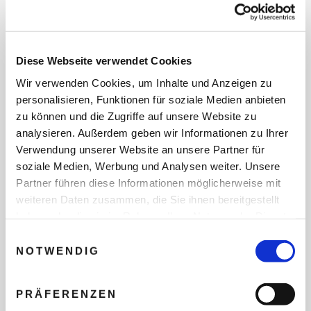
LA ALTAGRACIA, PUNTA CANA
Nickelodeon™ Hotels & Resorts Punta Cana ist ein Fünf-
Sterne-Erlebnisresort, das Gästen jeden Alters einen
Diese Webseite verwendet Cookies
unvergleichlichen Luxusurlaub mit spielerischen
Wir verwenden Cookies, um Inhalte und Anzeigen zu
Überraschungen bietet. Gäste erwartet Nonstop-
personalisieren, Funktionen für soziale Medien anbieten
Familienunterhaltung.
zu können und die Zugriffe auf unsere Website zu
analysieren. Außerdem geben wir Informationen zu Ihrer
Baby- und Kinder-Utensilien wie Kinderwagen,
Verwendung unserer Website an unsere Partner für
Kinderbetten, Flaschensterilisatoren und -wärmer,
soziale Medien, Werbung und Analysen weiter. Unsere
i
Tritthocker, Bademäntel, Badewannen,
Partner führen diese Informationen möglicherweise mit
Wickeltische und Babyphone sind inklusive.
weiteren Daten zusammen, die Sie ihnen bereitgestellt
haben oder die sie im Rahmen Ihrer Nutzung der Dienste
gesammelt haben.
Einwilligungsauswahl
NOTWENDIG
INDIVIDUELLE ANFRAGE
Zur Hotelbeschreibung
PRÄFERENZEN