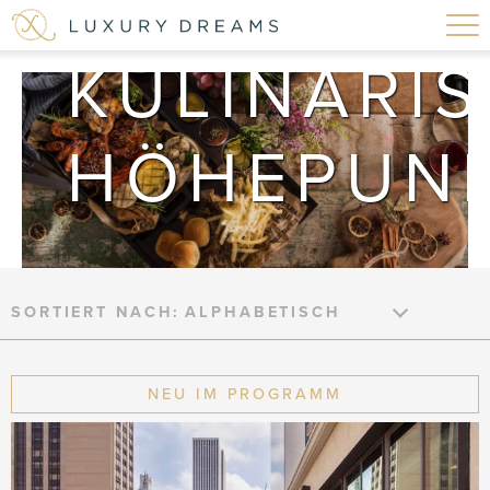
/
KULINARI
HÖHEPUN
SORTIERT NACH:
NEU IM PROGRAMM