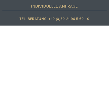
34
°C
INDIVIDUELLE ANFRAGE
TEL. BERATUNG: +49 (0)30 21 96 5 69 - 0
Klarer himmel
INDIVIDUELLE BUCHUNG
REISEDATEN
ABFLUGHAFEN