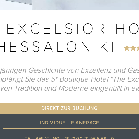
 EXCELSIOR H
HESSALONIKI
gjährigen Geschichte von Exzellenz und Ga
pfängt Sie das 5* Boutique Hotel "The Exce
n von Tradition und Moderne eingehüllt in 
DIREKT ZUR BUCHUNG
INDIVIDUELLE ANFRAGE
TEL. BERATUNG: +49 (0)30 21 96 5 69 - 0