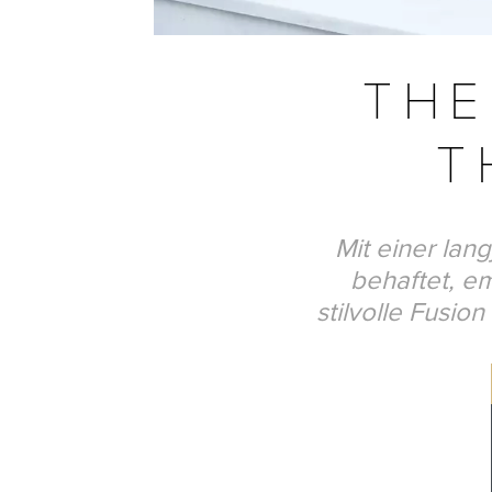
THE
T
Mit einer lan
behaftet, em
stilvolle Fusio