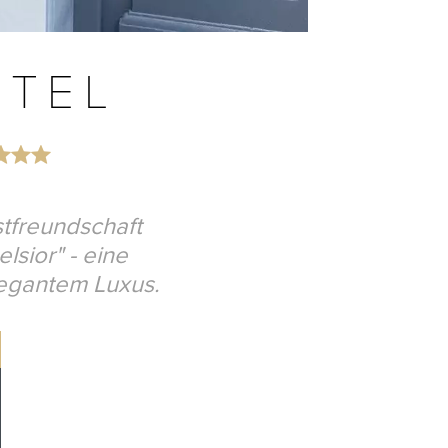
OTEL
stfreundschaft
lsior" - eine
elegantem Luxus.