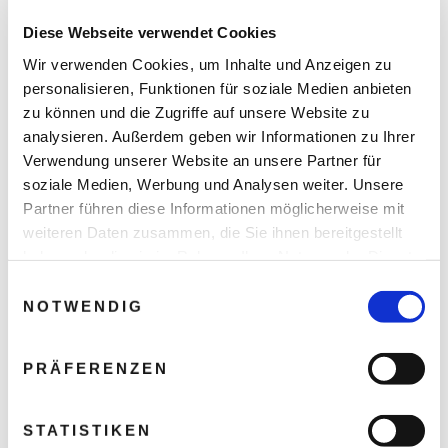
Entdecken Sie in einer unvergesslichen Kombination die
Diese Webseite verwendet Cookies
ehemalige britische Kolonie Hong Kong und Japan, das Land
der aufgehenden Sonne.
Wir verwenden Cookies, um Inhalte und Anzeigen zu
personalisieren, Funktionen für soziale Medien anbieten
zu können und die Zugriffe auf unsere Website zu
Reisedauer: 12 Tage / 10 Nächte
analysieren. Außerdem geben wir Informationen zu Ihrer
Verwendung unserer Website an unsere Partner für
soziale Medien, Werbung und Analysen weiter. Unsere
Partner führen diese Informationen möglicherweise mit
weiteren Daten zusammen, die Sie ihnen bereitgestellt
haben oder die sie im Rahmen Ihrer Nutzung der Dienste
gesammelt haben.
Einwilligungsauswahl
NOTWENDIG
PRÄFERENZEN
STATISTIKEN