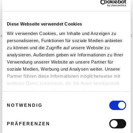
VIETNAM &
KAMBODSCHA
Diese Webseite verwendet Cookies
Asien ist die Heimat einiger der buntesten Kulturen und
Wir verwenden Cookies, um Inhalte und Anzeigen zu
exotischsten Reiseziele der Welt - ein wahres Fest für die Sinne.
personalisieren, Funktionen für soziale Medien anbieten
Tauchen Sie ein in unsere Kombireise und machen Sie eine
Reihe aufregender, inspirierender Erlebnisse.
zu können und die Zugriffe auf unsere Website zu
analysieren. Außerdem geben wir Informationen zu Ihrer
Verwendung unserer Website an unsere Partner für
Reisedauer: 19 Tage / 18 Nächte
soziale Medien, Werbung und Analysen weiter. Unsere
Partner führen diese Informationen möglicherweise mit
weiteren Daten zusammen, die Sie ihnen bereitgestellt
haben oder die sie im Rahmen Ihrer Nutzung der Dienste
gesammelt haben.
Einwilligungsauswahl
NOTWENDIG
PRÄFERENZEN