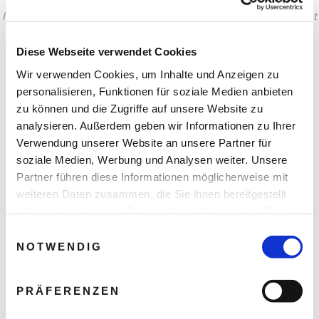
Ihr Refugium in der Savanne - Im Herzen der Serengeti begrüßt
Sie die Four Seasons Safari Lodge mit luxuriösen Zimmern,
Villen und Suiten zwischen den Big Five Afrikas.
Diese Webseite verwendet Cookies
Wir verwenden Cookies, um Inhalte und Anzeigen zu
personalisieren, Funktionen für soziale Medien anbieten
zu können und die Zugriffe auf unsere Website zu
analysieren. Außerdem geben wir Informationen zu Ihrer
Verwendung unserer Website an unsere Partner für
soziale Medien, Werbung und Analysen weiter. Unsere
Partner führen diese Informationen möglicherweise mit
weiteren Daten zusammen, die Sie ihnen bereitgestellt
haben oder die sie im Rahmen Ihrer Nutzung der Dienste
gesammelt haben.
Einwilligungsauswahl
NOTWENDIG
PRÄFERENZEN