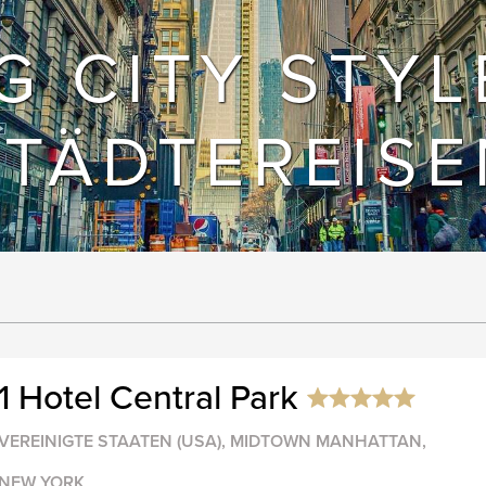
G CITY STYL
STÄDTEREISE
1 Hotel Central Park
VEREINIGTE STAATEN (USA), MIDTOWN MANHATTAN,
NEW YORK