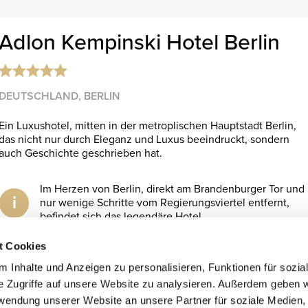
Adlon Kempinski Hotel Berlin
DEUTSCHLAND, BERLIN
Ein Luxushotel, mitten in der metroplischen Hauptstadt Berlin,
das nicht nur durch Eleganz und Luxus beeindruckt, sondern
auch Geschichte geschrieben hat.
Im Herzen von Berlin, direkt am Brandenburger Tor und
i
nur wenige Schritte vom Regierungsviertel entfernt,
befindet sich das legendäre Hotel.
t Cookies
add to wishlist
 Inhalte und Anzeigen zu personalisieren, Funktionen für sozia
e Zugriffe auf unsere Website zu analysieren. Außerdem geben w
rwendung unserer Website an unsere Partner für soziale Medien